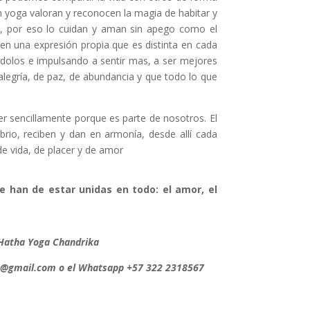
yoga valoran y reconocen la magia de habitar y
él, por eso lo cuidan y aman sin apego como el
e en una expresión propia que es distinta en cada
rándolos e impulsando a sentir mas, a ser mejores
egría, de paz, de abundancia y que todo lo que
cer sencillamente porque es parte de nosotros. El
librio, reciben y dan en armonía, desde allí cada
e vida, de placer y de amor
 han de estar unidas en todo: el amor, el
e Hatha Yoga Chandrika
a@gmail.com
o el Whatsapp +57 322 2318567