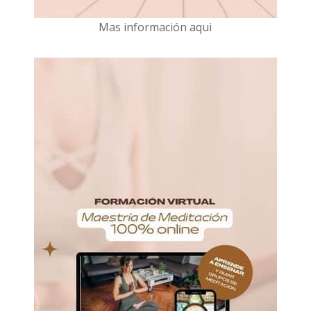
Mas información aqui