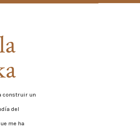
la
ka
 construir un
ndía del
que me ha