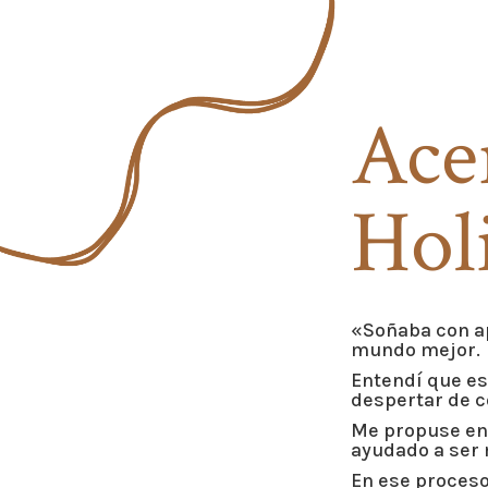
Acer
Hol
«Soñaba con ap
mundo mejor.
Entendí que es
despertar de c
Me propuse ent
ayudado a ser
En ese proces