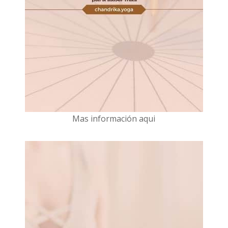
Mas información aqui