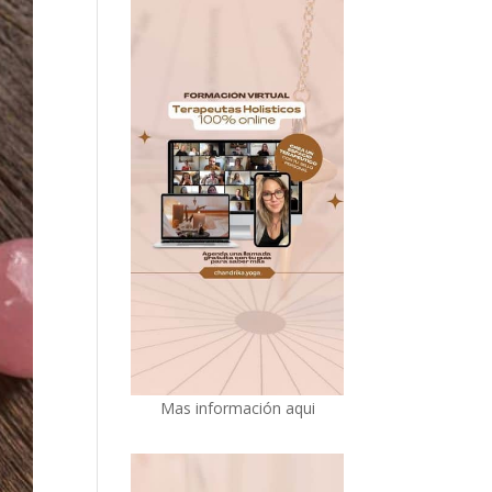
Mas información aqui