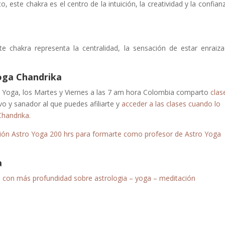
, este chakra es el centro de la intuición, la creatividad y la confian
ste chakra representa la centralidad, la sensación de estar enraiz
Yoga Chandrika
y el Yoga, los Martes y Viernes a las 7 am hora Colombia comparto
clas
vo y sanador al que puedes afiliarte y
acceder a las clases cuando lo
Chandrika.
icación Astro Yoga 200 hrs para formarte como profesor de Astro Yoga
a
o con más profundidad sobre astrologia – yoga – meditación