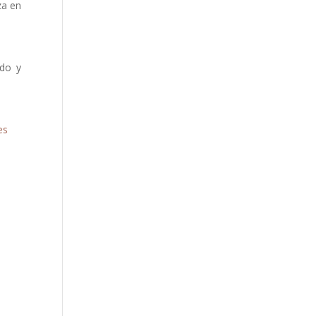
za en
ado y
es