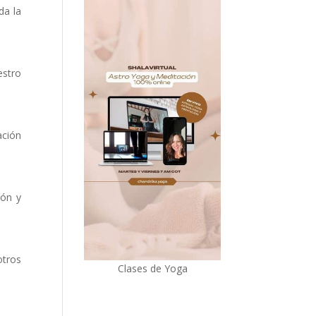
da la
estro
ación
ión y
otros
Clases de Yoga