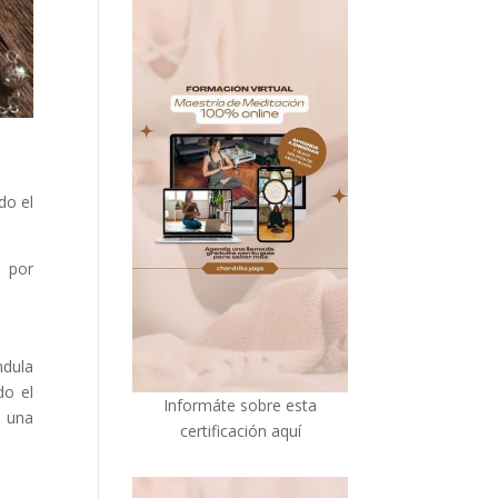
do el
o por
ndula
do el
I
nformáte sobre esta
y una
certificación aquí