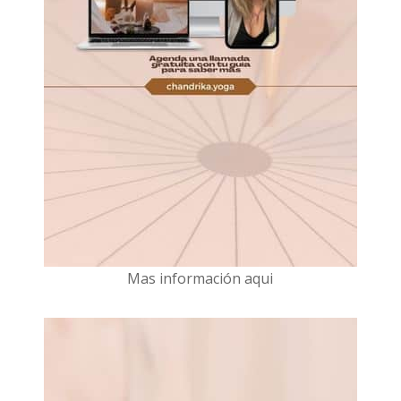
Mas información aqui