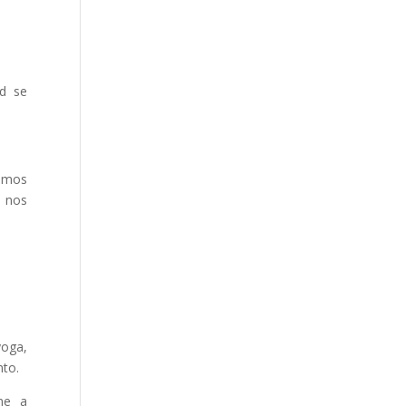
ad se
remos
e nos
yoga,
nto.
me a