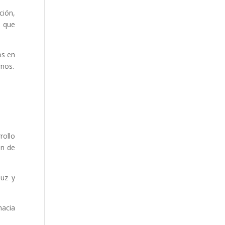
ción,
o que
os en
rnos.
rollo
ón de
luz y
hacia