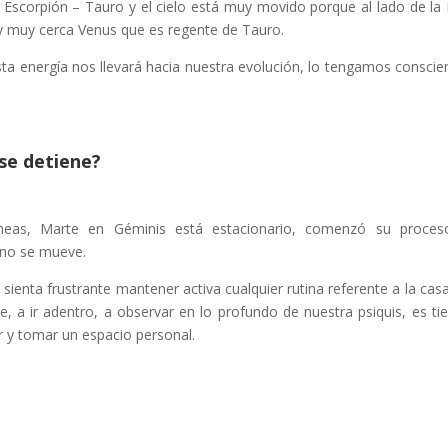
xis Escorpión – Tauro y el cielo está muy movido porque al lado de la
 y muy cerca Venus que es regente de Tauro.
sta energía nos llevará hacia nuestra evolución, lo tengamos conscie
se detiene?
neas, Marte en Géminis está estacionario, comenzó su proces
 no se mueve.
ienta frustrante mantener activa cualquier rutina referente a la cas
e, a ir adentro, a observar en lo profundo de nuestra psiquis, es t
r y tomar un espacio personal.