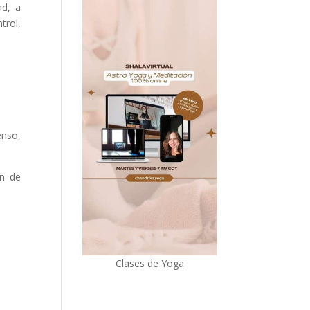
ad, a
trol,
enso,
ón de
Clases de Yoga