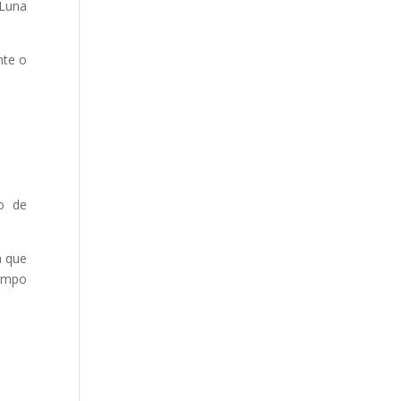
 Luna
nte o
o de
a que
iempo