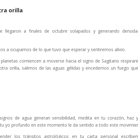
ra orilla
e llegaron a finales de octubre solapados y generando densid
a ocuparnos de lo que tuvo que esperar y sentiremos alivio.
planetas comiencen a moverse hacia el signo de Sagitario respira
otra orilla, salimos de las aguas gélidas y encedemos un fuego qu
signos de agua generan sensibilidad, medita en tu corazón, haz 
n tu yo profundo en este momento le da sentido a todo este movimie
nder los tránsitos astrológicos en tu carta personal escríbe