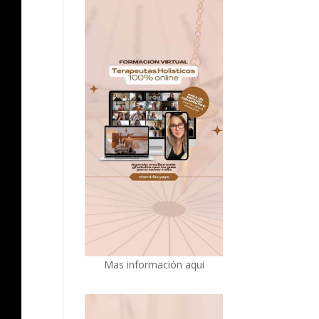
Mas información aqui