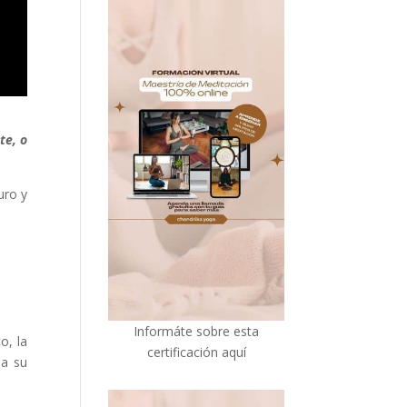
te, o
uro y
I
nformáte sobre esta
o, la
certificación aquí
 a su