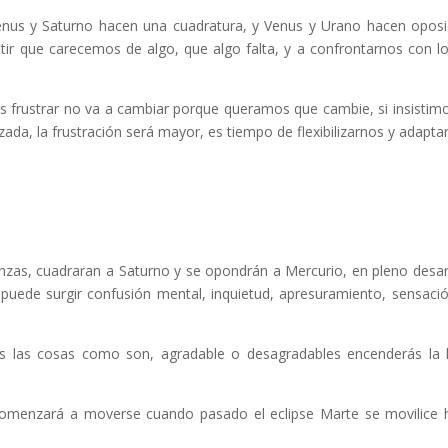
Venus y Saturno hacen una cuadratura, y Venus y Urano hacen oposi
ntir que carecemos de algo, que algo falta, y a confrontarnos con l
s frustrar no va a cambiar porque queramos que cambie, si insistim
da, la frustración será mayor, es tiempo de flexibilizarnos y adapta
nzas, cuadraran a Saturno y se opondrán a Mercurio, en pleno desar
, puede surgir confusión mental, inquietud, apresuramiento, sensaci
ás las cosas como son, agradable o desagradables encenderás la 
omenzará a moverse cuando pasado el eclipse Marte se movilice 