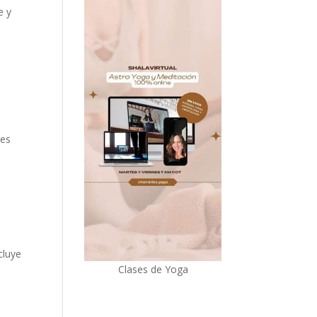
e y
.
 es
cluye
Clases de Yoga