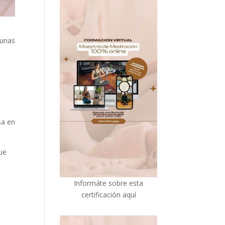
 unas
sa en
ue
I
nformáte sobre esta
certificación aquí