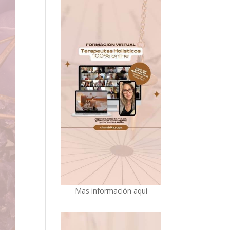
Mas información aqui