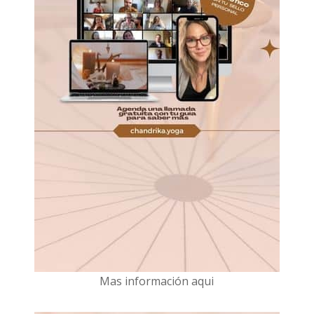
Mas información aqui