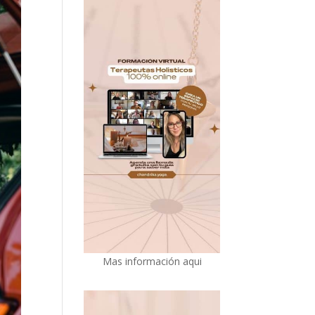
Mas información aqui