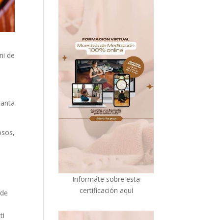
ni de
canta
osos,
I
nformáte sobre esta
certificación aquí
 de
e
ti