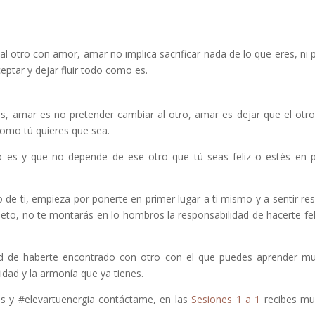
al otro con amor, amar no implica sacrificar nada de lo que eres, ni 
eptar y dejar fluir todo como es.
s, amar es no pretender cambiar al otro, amar es dejar que el otro
como tú quieres que sea.
o es y que no depende de ese otro que tú seas feliz o estés en 
de ti, empieza por ponerte en primer lugar a ti mismo y a sentir re
peto, no te montarás en lo hombros la responsabilidad de hacerte feli
dad de haberte encontrado con otro con el que puedes aprender m
cidad y la armonía que ya tienes.
es y #elevartuenergia contáctame, en las
Sesiones 1 a 1
recibes mu