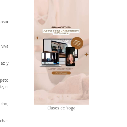
pasar
 viva
paz y
speto
z, ni
ucho,
Clases de Yoga
chas