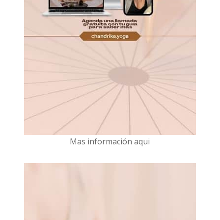
Mas información aqui