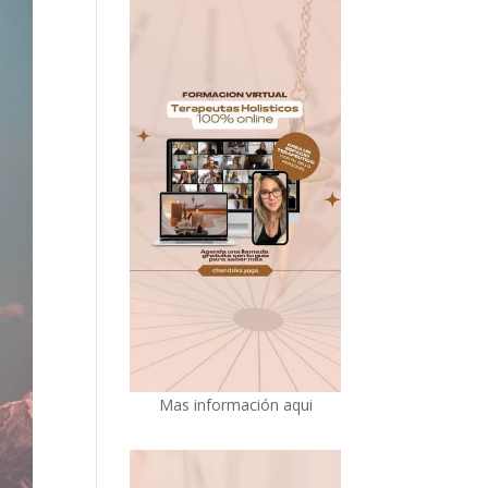
Mas información aqui