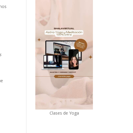
 nos
s
ue
Clases de Yoga