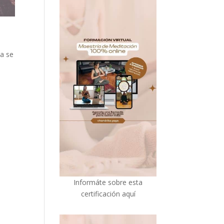
na se
e
I
nformáte sobre esta
certificación aquí