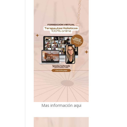
Mas información aqui