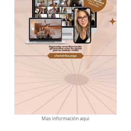
Mas información aqui