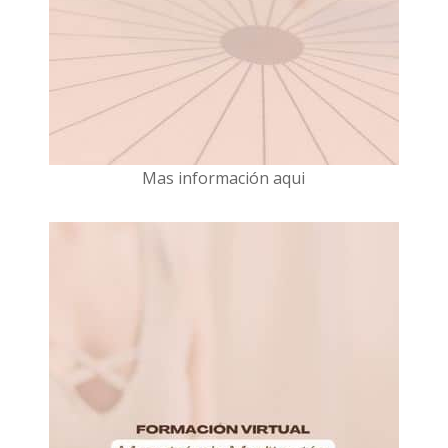
Mas información aqui