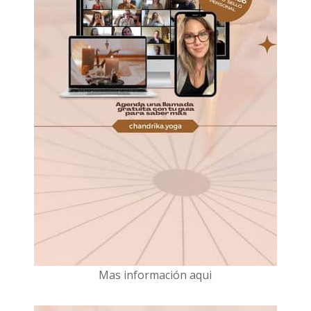
Mas información aqui