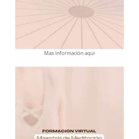
Mas información aqui