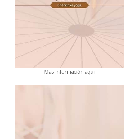
Mas información aqui