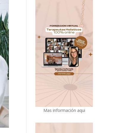
Mas información aqui