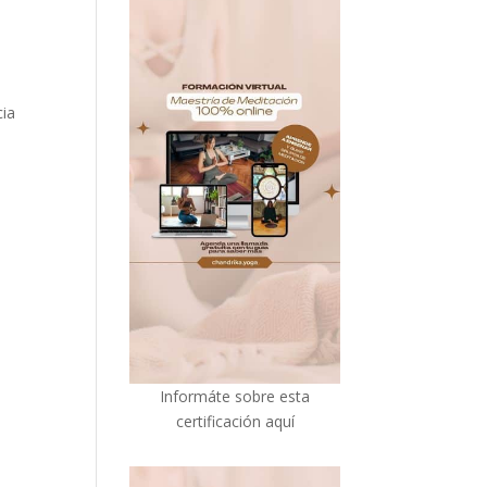
cia
I
nformáte sobre esta
certificación aquí