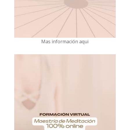
Mas información aqui