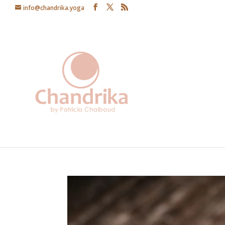
info@chandrika.yoga