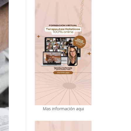
Mas información aqui