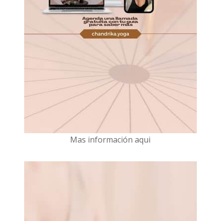
Mas información aqui