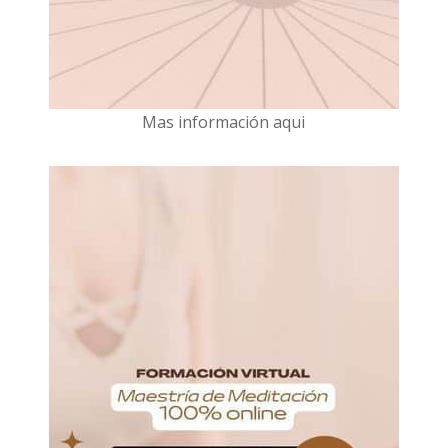
Mas información aqui