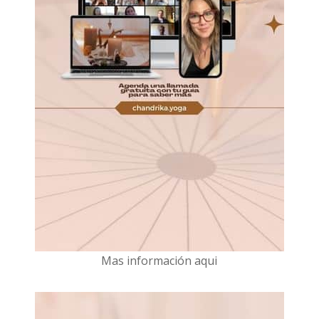
Mas información aqui