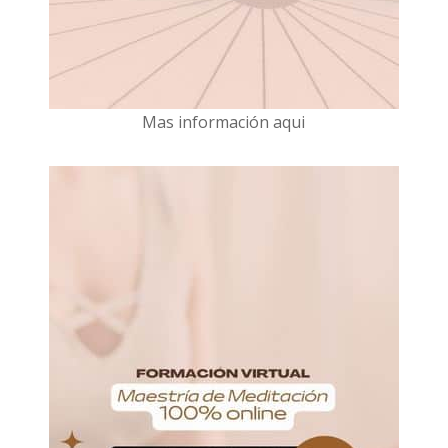
Mas información aqui