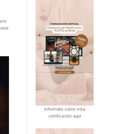
urre
tiene
I
nformáte sobre esta
certificación aquí