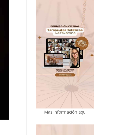
Mas información aqui