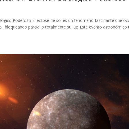
ológico Poderoso El eclipse de sol es un fenómeno fascinante que oc
 sol, bloqueando parcial o totalmente su luz. Este evento astronómico 