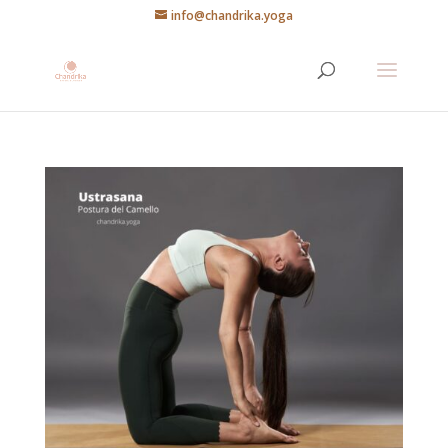
info@chandrika.yoga