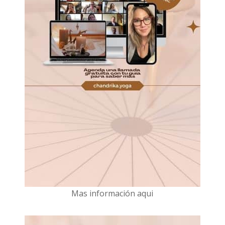
Mas información aqui