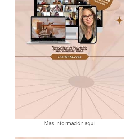
Mas información aqui