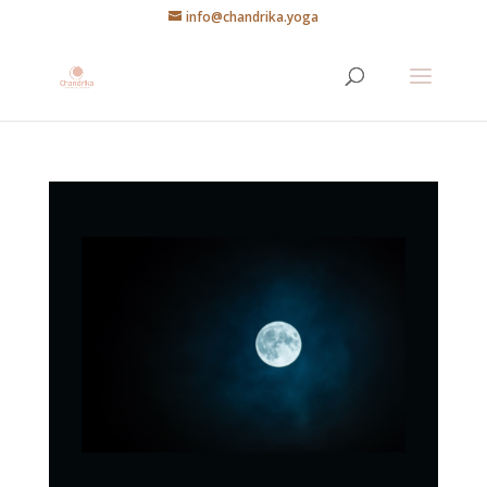
info@chandrika.yoga