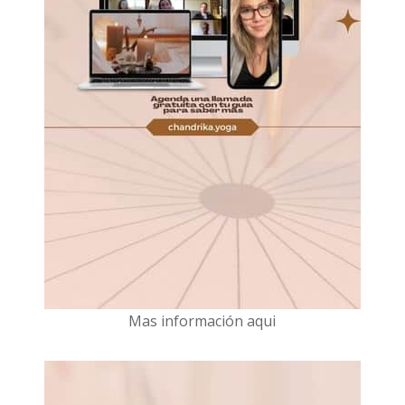
Mas información aqui