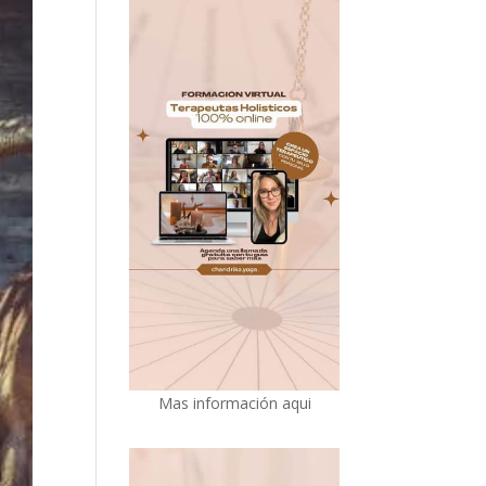
Mas información aqui