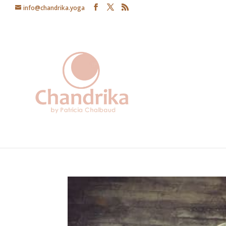
info@chandrika.yoga