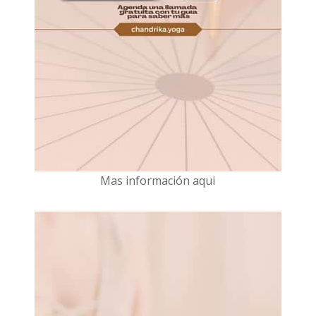
Mas información aqui