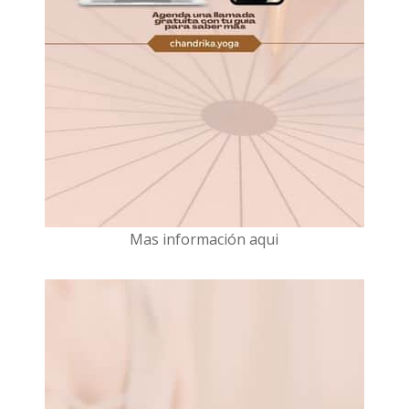
Mas información aqui