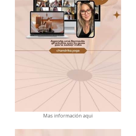
Mas información aqui