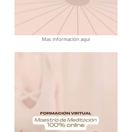
Mas información aqui