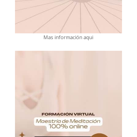
Mas información aqui