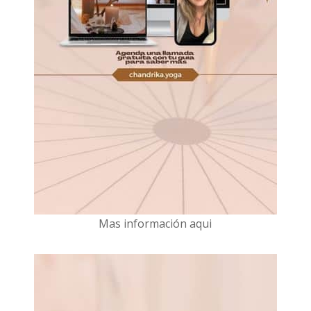
Mas información aqui