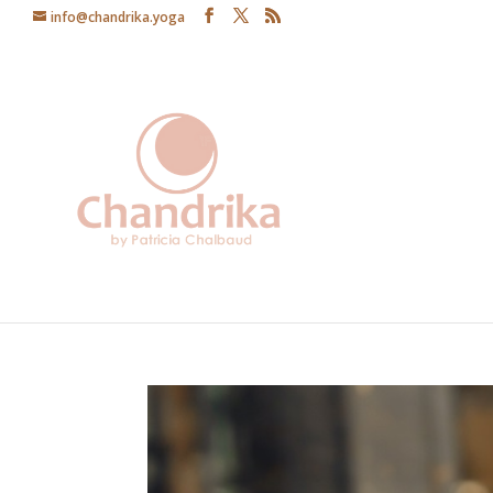
info@chandrika.yoga