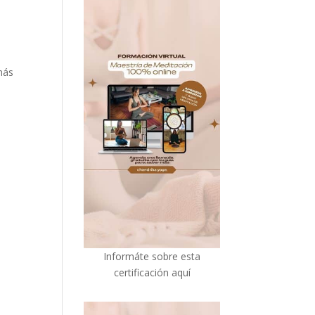
más
I
nformáte sobre esta
certificación aquí