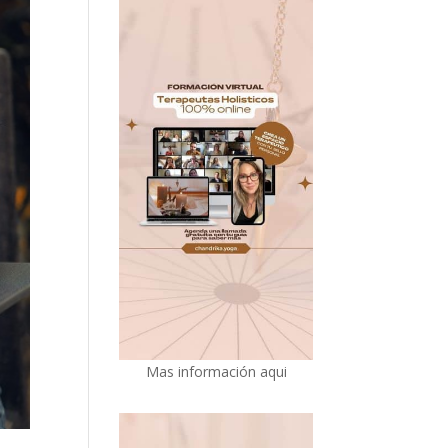
Mas información aqui