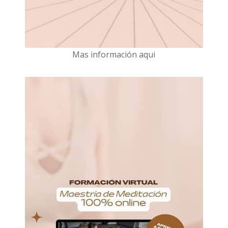
Mas información aqui