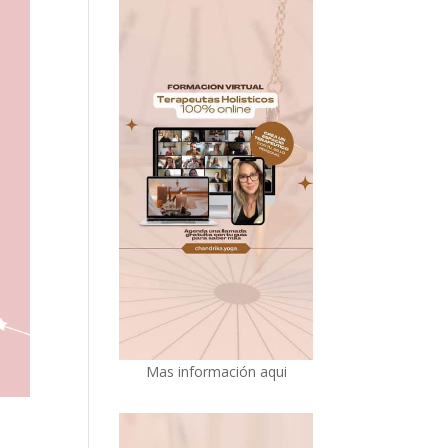
Mas información aqui