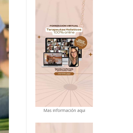
Mas información aqui