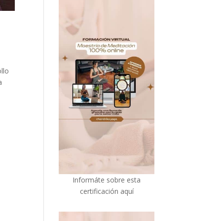
llo
a
I
nformáte sobre esta
certificación aquí