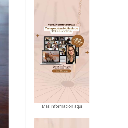
Mas información aqui