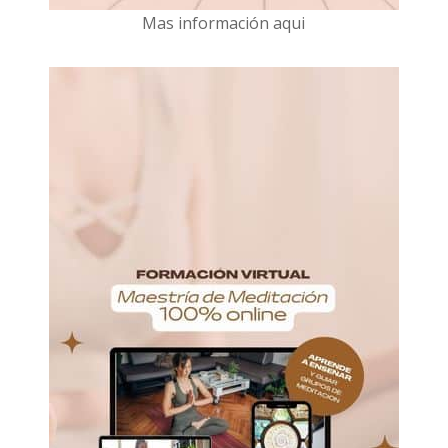
Mas información aqui