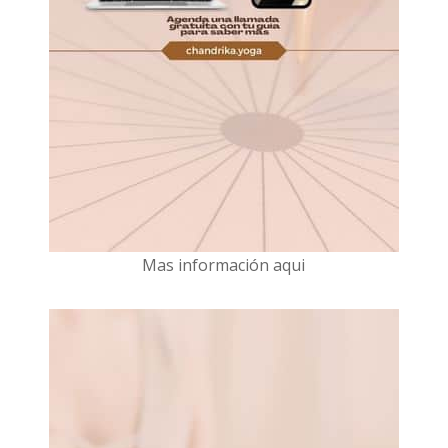
Mas información aqui