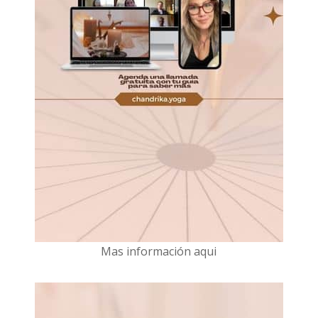
Mas información aqui