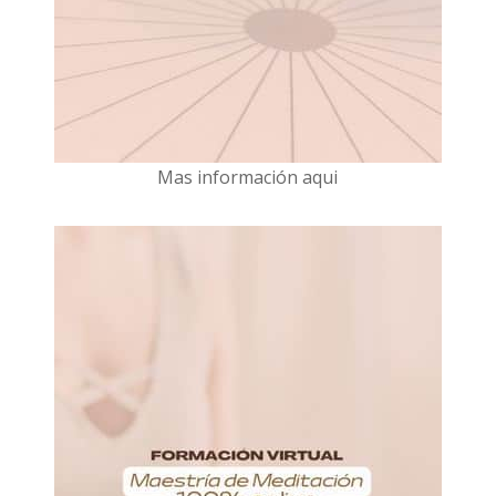
Mas información aqui