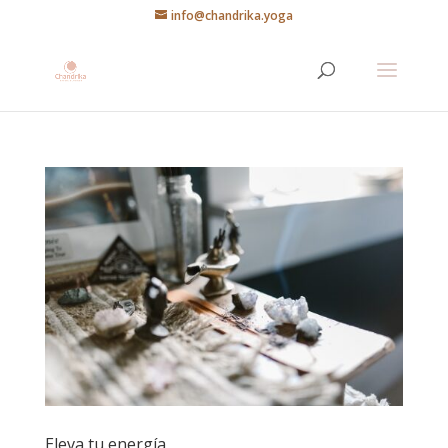
info@chandrika.yoga
Eleva tu energía