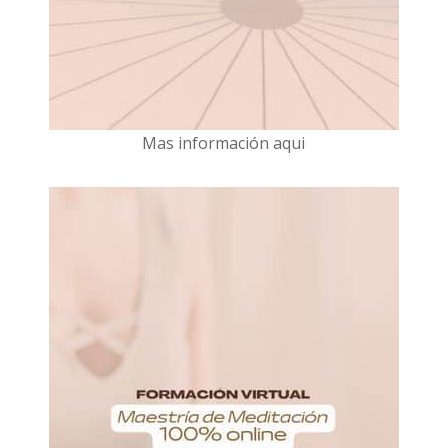
Mas información aqui