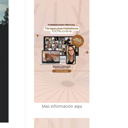
Mas información aqui