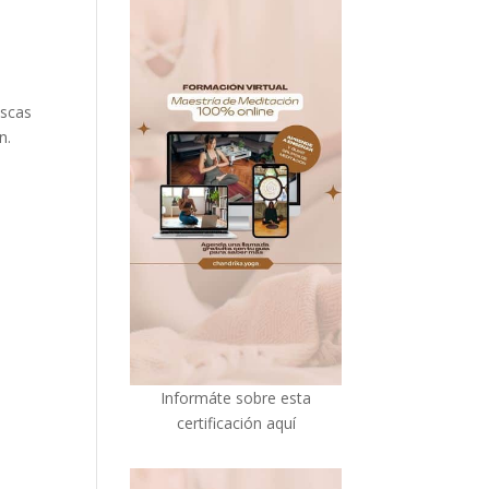
uscas
n.
I
nformáte sobre esta
certificación aquí