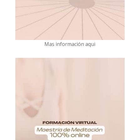
Mas información aqui