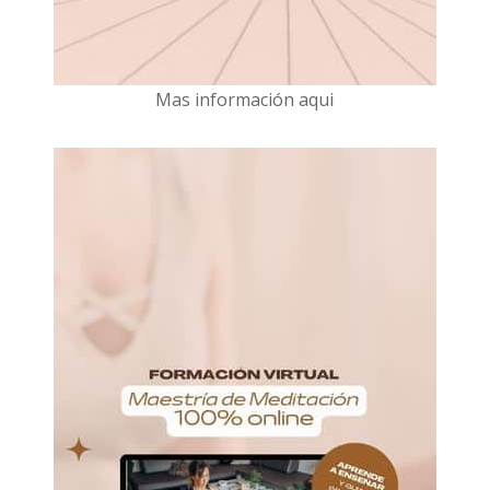
Mas información aqui