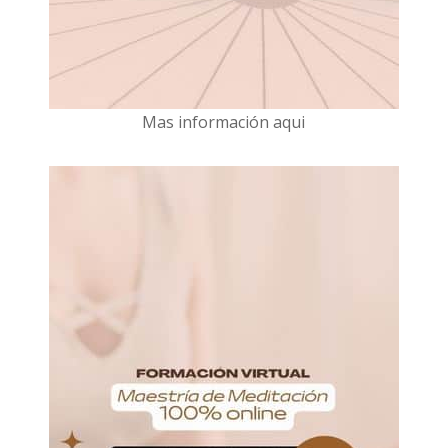
Mas información aqui